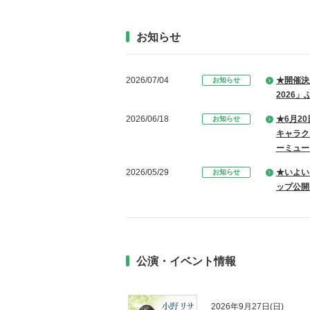
お知らせ
2026/07/04
★開催決定
お知らせ
2026
2026/06/18
★6月2
お知らせ
キャラク
ーミュージ
2026/05/29
★いよい
お知らせ
ップ公開
2026/05/26
★映画上
お知らせ
7/26
2026/04/18
★今年も
お知らせ
公演・イベント情報
より20
イ！
2026/04/04
★開催決
お知らせ
2026年9月27日(日)