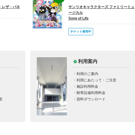
多くの人の心を引き付ける、いま注目のピアニスト鐵百合奈が常陸太田初登
ン・レザ・パネ
サンリオキャラクターズ ファミリーミュ
ージカル
Song of Life
ドピアノ開放★4/29（水・祝）、5/2（土）、5/3（日）開催決定！オンラインで
お申込み♪
チケット発売中
4発売開始！★4/26（日）「よしもとお笑いライブin常陸太田2026」よしもとの芸
揃い！常陸太田に明るい笑いをお届け！
定！5月23日(土)竜馬四重奏メジャーデビュー10周年を記念した日本全国ツアー
田に！
利用案内
5日（日）10時から当日券を発売します★空があるまち音楽フェス2026「マシコ
利用のご案内
・ワンマンライブ」
利用にあたって・ご注意
施設利用料金
附帯設備利用料金
室
資料ダウンロード