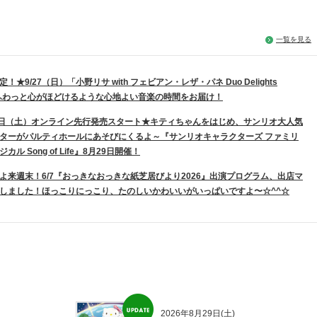
一覧を見る
！★9/27（日）「小野リサ with フェビアン・レザ・パネ Duo Delights
」ふわっと心がほどけるような心地よい音楽の時間をお届け！
0日（土）オンライン先行発売スタート★キティちゃんをはじめ、サンリオ大人気
ターがパルティホールにあそびにくるよ～『サンリオキャラクターズ ファミリ
カル Song of Life』8月29日開催！
よ来週末！6/7『おっきなおっきな紙芝居びより2026』出演プログラム、出店マ
しました！ほっこりにっこり、たのしいかわいいがいっぱいですよ〜☆^^☆
映決定！★シネマdeパルティ『映画ドラえもん 新・のび太の海底鬼岩城』
（日）今年の夏休みはドラえもんと映画の冒険へ！
やるよ〜★6/7(日) こどもとおとなのスローフェス『おっきなおっきな紙芝居び
26』情報解禁！紙芝居に絵本にパンにお菓子★ほっこりにっこりスペシャルデ
定★7/5（日）「鐵百合奈ピアノ・リサイタル」繊細かつ情熱的な音色の響きと
2026年8月29日(土)