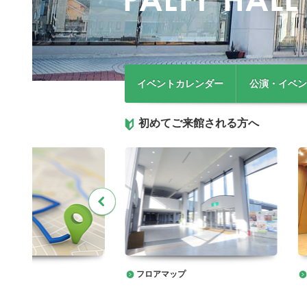
イベントカレンダー
公演・イベン
初めてご来館される方へ
フロアマップ
セス