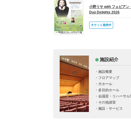
表現力で
小野リサ with フェビア
場！
Duo Delights 2026
2026/03/14
★グラン
お知らせ
チケット発売中
お気軽に
2026/03/10
★3/1
お知らせ
人達が勢
2026/02/23
★開催決
お知らせ
が常陸太
施設紹介
2026/02/14
★2月1
お知らせ
施設概要
タツロウ
フロアマップ
大ホール
多目的ホール
会議室・リハーサル
その他諸室
施設・サービス