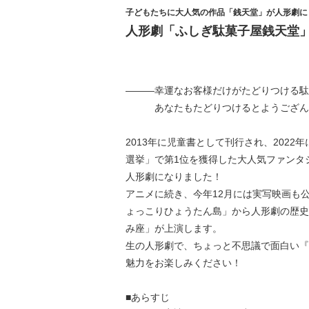
子どもたちに大人気の作品「銭天堂」が人形劇に
人形劇「ふしぎ駄菓子屋銭天堂
―――幸運なお客様だけがたどりつける駄
あなたもたどりつけるとようござん
2013年に児童書として刊行され、202
選挙」で第1位を獲得した大人気ファンタ
人形劇になりました！
アニメに続き、今年12月には実写映画も
ょっこりひょうたん島」から人形劇の歴史
み座」が上演します。
生の人形劇で、ちょっと不思議で面白い『
魅力をお楽しみください！
■あらすじ