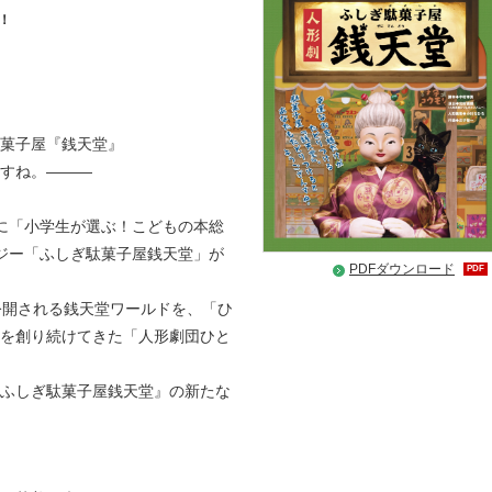
！
」
菓子屋『銭天堂』
すね。―――
2年に「小学生が選ぶ！こどもの本総
ジー「ふしぎ駄菓子屋銭天堂」が
PDFダウンロード
PDF
公開される銭天堂ワールドを、「ひ
を創り続けてきた「人形劇団ひと
ふしぎ駄菓子屋銭天堂』の新たな