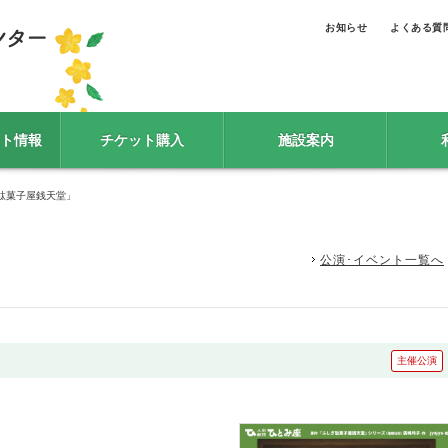
お知らせ
よくある質
ト情報
チケット購入
施設案内
駄菓子屋銭天堂」
公演･イベント一覧へ
主催公演