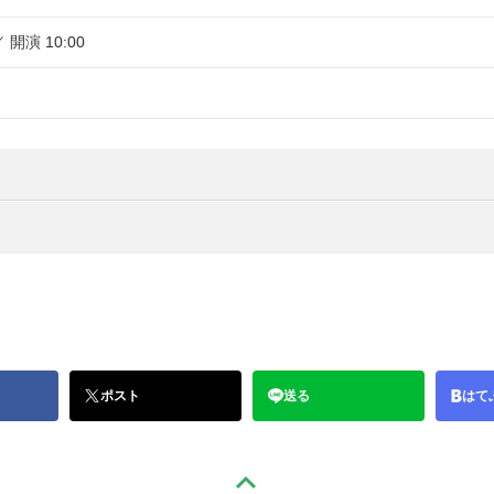
／ 開演 10:00
ポスト
送る
はて